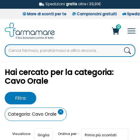
Spedizioni
gratis
oltre i 39,91€
🤩
Mare di sconti per te
🎁
Campioncini gratuiti
🚛
Spedizion
0
Home
Categorie Farmaci
Cavo Orale
Hai cercato per la categoria:
Cavo Orale
Filtra
risultati
Categoria: Cavo Orale
Visualizza:
Ordina per :