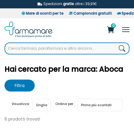
Spedizioni
gratis
oltre i 39,91€
🤩
Mare di sconti per te
🎁
Campioncini gratuiti
🚛
Spedizion
0
Home
Marche parafarmaci
Aboca
Hai cercato per la marca: Aboca
Filtra
risultati
Visualizza:
Ordina per :
6 prodotti trovati