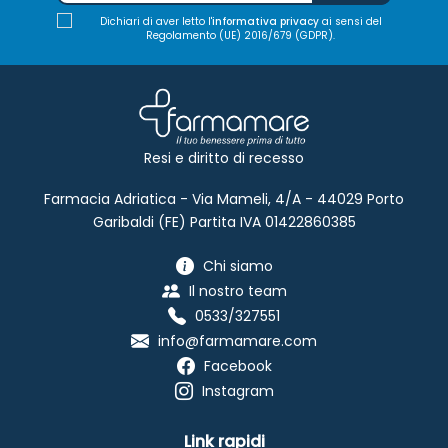
Dichiari di aver letto l'
informativa privacy
ai sensi del
Regolamento (UE) 2016/679 (GDPR).
Resi e diritto di recesso
Farmacia Adriatica - Via Mameli, 4/A - 44029 Porto
Garibaldi (FE) Partita IVA 01422860385
Chi siamo
Il nostro team
0533/327551
info@farmamare.com
Facebook
Instagram
Link rapidi