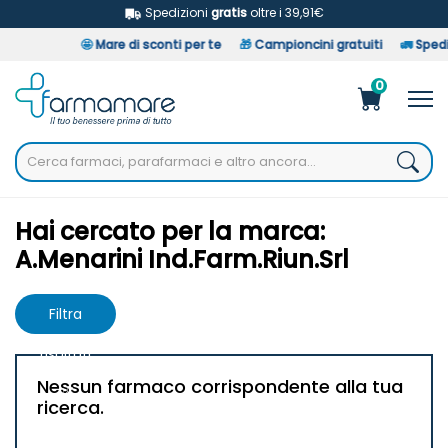
Spedizioni
gratis
oltre i 39,91€
🤩
Mare di sconti per te
🎁
Campioncini gratuiti
🚛
Spediz
0
Home
Marche parafarmaci
A.Menarini Ind.Farm.Riun.Srl
Hai cercato per la marca:
A.Menarini Ind.Farm.Riun.Srl
Filtra
risultati
Nessun farmaco corrispondente alla tua
ricerca.