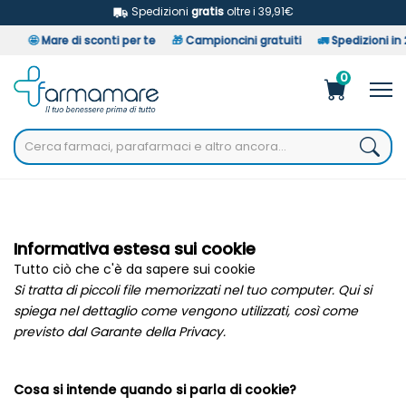
Spedizioni
gratis
oltre i 39,91€
🤩
Mare di sconti per te
🎁
Campioncini gratuiti
🚛
Spedizioni in 24/4
0
Home
Informazioni
Informativa estesa sui cookie
Informativa estesa sui cookie
Tutto ciò che c'è da sapere sui cookie
Si tratta di piccoli file memorizzati nel tuo computer. Qui si
spiega nel dettaglio come vengono utilizzati, così come
previsto dal Garante della Privacy.
Cosa si intende quando si parla di cookie?