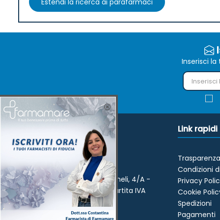
Estendi la ricerca ai parafarmaci
I
Inserisci l
Link rapidi
Trasparenza
Resi e diritto di recesso
Condizioni d
Farmacia Adriatica - Via Mameli, 4/A -
Privacy Poli
44029 Porto Garibaldi (FE) Partita IVA
Cookie Polic
01422860385
Spedizioni
Pagamenti