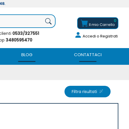
/48
.
0
Il mio
Carrello
clienti
0533/327551
Accedi
o Registrati
app
3480595470
BLOG
CONTATTACI
Filtra risultati