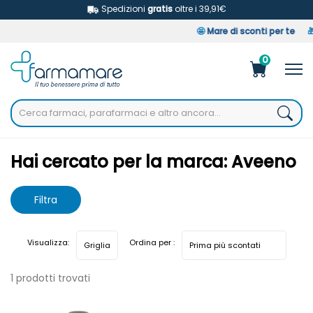
Spedizioni
gratis
oltre i 39,91€
🤩
Mare di sconti per te
🎁
0
Home
Marche parafarmaci
Aveeno
Hai cercato per la marca: Aveeno
Filtra
risultati
Visualizza:
Ordina per :
1 prodotti trovati