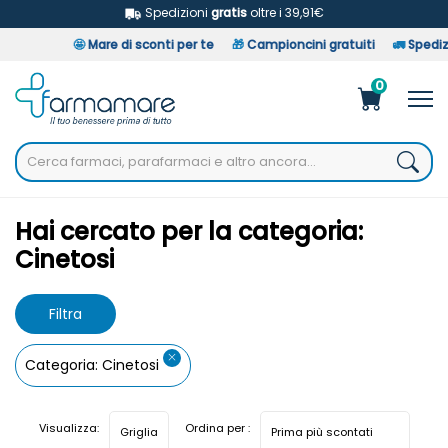
Spedizioni
gratis
oltre i 39,91€
🤩
Mare di sconti per te
🎁
Campioncini gratuiti
🚛
Spedizio
0
Home
Categorie Farmaci
Cinetosi
Hai cercato per la categoria:
Cinetosi
Filtra
risultati
Categoria: Cinetosi
Visualizza:
Ordina per :