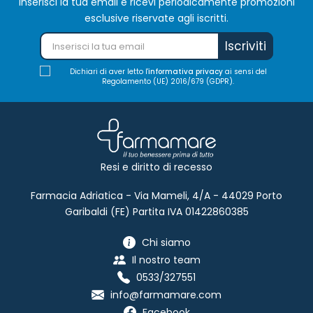
Inserisci la tua email e ricevi periodicamente promozioni
esclusive riservate agli iscritti.
Iscriviti
Dichiari di aver letto l'
informativa privacy
ai sensi del
Regolamento (UE) 2016/679 (GDPR).
Resi e diritto di recesso
Farmacia Adriatica - Via Mameli, 4/A - 44029 Porto
Garibaldi (FE) Partita IVA 01422860385
Chi siamo
Il nostro team
0533/327551
info@farmamare.com
Facebook