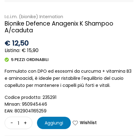
Immagine attualmente non disponibile
I.c.i.m. (bionike) Internation
Bionike Defence Anagenix K Shampoo
A/caduta
€
12,50
Listino: € 15,90
5 PEZZI ORDINABILI
Formulato con DPO ed esosomi da curcuma + vitamina B3
e aminoacidi, è ideale per ristabilire l'equilibrio del cuoio
capelluto per mantenere i capelli più forti e vitali.
Codice prodotto: 235291
Minsan: 950945446
EAN: 8029041165259
Wishlist
-
+
Aggiungi