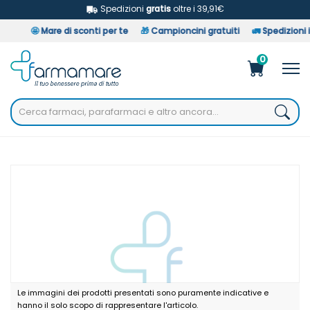
Spedizioni
gratis
oltre i 39,91€
🤩
Mare di sconti per te
🎁
Campioncini gratuiti
🚛
Spedizioni in
0
Home
Catalogo
/
Bionike Defence Anagenix K Shampoo A/caduta
Le immagini dei prodotti presentati sono puramente indicative e
hanno il solo scopo di rappresentare l'articolo.