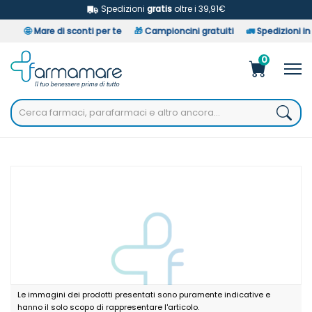
Spedizioni
gratis
oltre i 39,91€
🤩
Mare di sconti per te
🎁
Campioncini gratuiti
🚛
Spedizioni in 2
0
Home
Catalogo
/
Occhi
/
Occhiali
Twins Platinum Kilimangiaro Nero +2,00
Le immagini dei prodotti presentati sono puramente indicative e
hanno il solo scopo di rappresentare l'articolo.