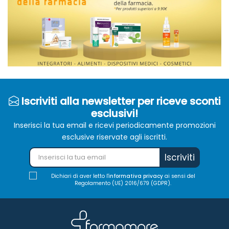
Iscriviti alla newsletter per riceve sconti
esclusivi!
Inserisci la tua email e ricevi periodicamente promozioni
esclusive riservate agli iscritti.
Iscriviti
Dichiari di aver letto l'
informativa privacy
ai sensi del
Regolamento (UE) 2016/679 (GDPR).