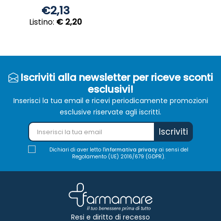
€2,13
Listino:
€ 2,20
Iscriviti alla newsletter per riceve sconti
esclusivi!
Inserisci la tua email e ricevi periodicamente promozioni
esclusive riservate agli iscritti.
Iscriviti
Dichiari di aver letto l'
informativa privacy
ai sensi del
Regolamento (UE) 2016/679 (GDPR).
Resi e diritto di recesso