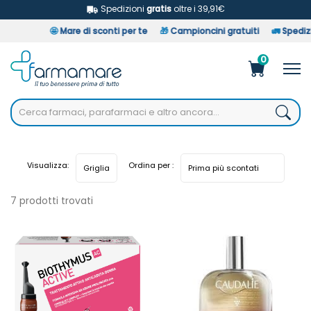
Spedizioni
gratis
oltre i 39,91€
🤩
Mare di sconti per te
🎁
Campioncini gratuiti
🚛
Spedizion
0
Visualizza:
Ordina per :
7 prodotti trovati