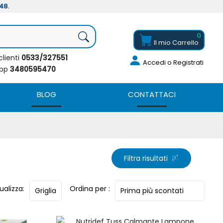
/48
.
0
Il mio
Carrello
clienti
0533/327551
Accedi
o Registrati
app
3480595470
BLOG
CONTATTACI
Filtra risultati
ualizza:
Ordina per :