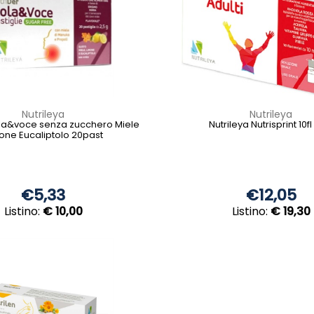
Nutrileya
Nutrileya
ola&voce senza zucchero Miele
Nutrileya Nutrisprint 10fl
one Eucaliptolo 20past
€5,33
€12,05
Listino:
€ 10,00
Listino:
€ 19,30