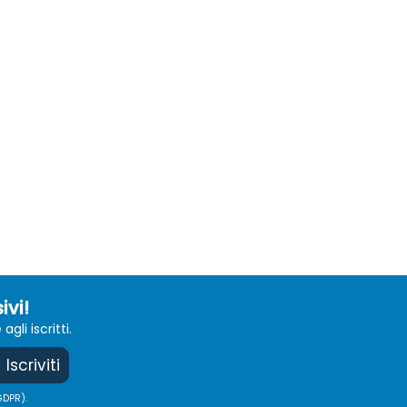
ivi!
li iscritti.
Iscriviti
GDPR).