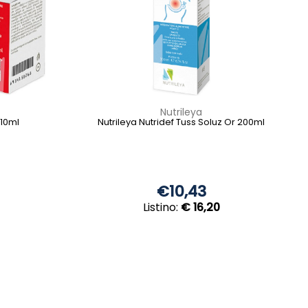
Nutrileya
 10ml
Nutrileya Nutridef Tuss Soluz Or 200ml
€10,43
Listino:
€ 16,20