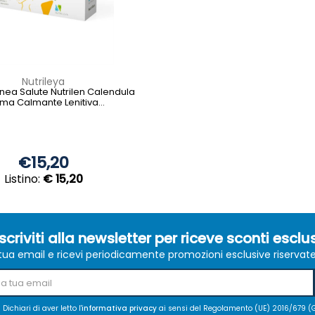
Nutrileya
Linea Salute Nutrilen Calendula
ma Calmante Lenitiva...
€15,20
Listino:
€ 15,20
scriviti alla newsletter per riceve sconti esclus
a tua email e ricevi periodicamente promozioni esclusive riservate ag
Dichiari di aver letto l'
informativa privacy
ai sensi del Regolamento (UE) 2016/679 (