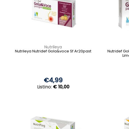
Nutrileya
Nutrileya Nutridef Gola&voce Sf Ar20past
Nutridef G
Lim
€4,99
Listino:
€ 10,00