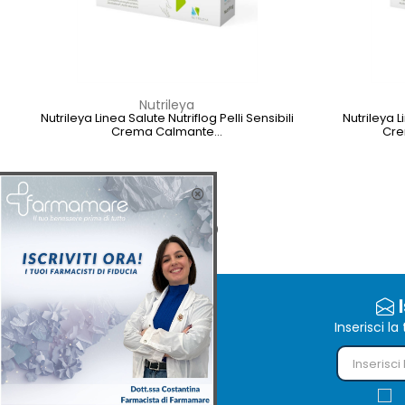
Nutrileya
Nutrileya Linea Salute Nutriflog Pelli Sensibili
Nutrileya 
Crema Calmante...
Cre
€15,20
Listino:
€ 15,20
I
Inserisci l