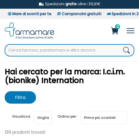
Spedizioni
gratis
oltre i 39,91€

Mare di sconti per te
🎁
Campioncini gratuiti
🚛
Spedizioni in 24/48
.
0
Home
Marche parafarmaci
I.c.i.m. (bionike) Internation
Hai cercato per la marca: I.c.i.m.
(bionike) Internation
Filtra
risultati
Visualizza:
Ordina per :
139 prodotti trovati