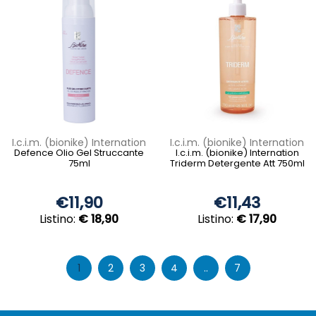
I.c.i.m. (bionike) Internation
I.c.i.m. (bionike) Internation
Defence Olio Gel Struccante
I.c.i.m. (bionike) Internation
75ml
Triderm Detergente Att 750ml
€11,90
€11,43
Listino:
€ 18,90
Listino:
€ 17,90
1
2
3
4
..
7