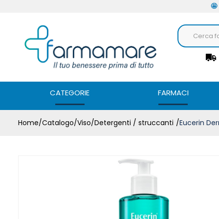
🤩
CATEGORIE
FARMACI
Home
Catalogo
/
Viso
/
Detergenti / struccanti
Eucerin De