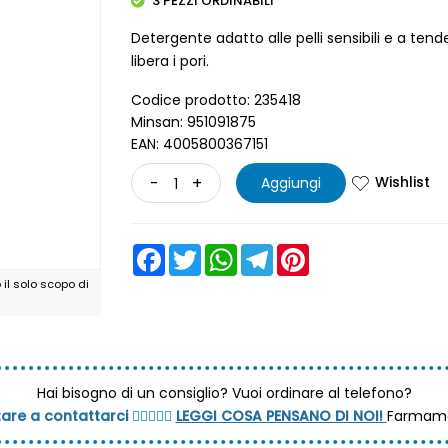
3 PEZZI ORDINABILI
Detergente adatto alle pelli sensibili e a te
libera i pori.
Codice prodotto: 235418
Minsan: 951091875
EAN: 4005800367151
Wishlist
-
+
Aggiungi
Facebook
Twitter
WhatsApp
Telegram
Pinterest
il solo scopo di
Hai bisogno di un consiglio?
Vuoi ordinare al telefono?
tare a contattarci
💆🏼‍♀️👩‍⚕️
LEGGI COSA PENSANO DI NOI!
Farmama