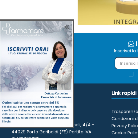
I
Inserisci l
Link rapidi
Trasparenza
Resi e diritto di recesso
Condizioni d
Farmacia Adriatica - Via Mameli, 4/A -
Privacy Poli
44029 Porto Garibaldi (FE) Partita IVA
Cookie Polic