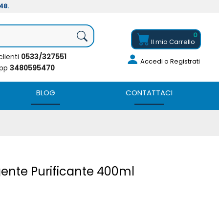
/48
.
0
Il mio
Carrello
clienti
0533/327551
Accedi
o Registrati
app
3480595470
BLOG
CONTATTACI
ente Purificante 400ml