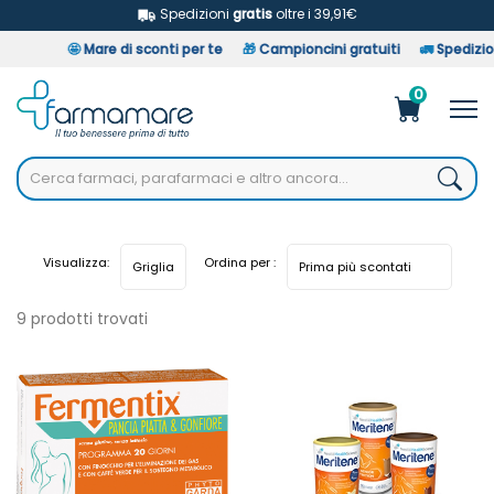
Spedizioni
gratis
oltre i 39,91€
🤩
Mare di sconti per te
🎁
Campioncini gratuiti
🚛
Spedizioni i
0
Visualizza:
Ordina per :
9 prodotti trovati