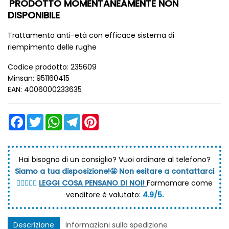
PRODOTTO MOMENTANEAMENTE NON
DISPONIBILE
Trattamento anti-età con efficace sistema di
riempimento delle rughe
Codice prodotto: 235609
Minsan: 951160415
EAN: 4006000233635
Facebook
Twitter
WhatsApp
Telegram
Pinterest
Hai bisogno di un consiglio?
Vuoi ordinare al telefono?
Siamo a tua disposizione!🤩 Non esitare a contattarci
💆🏼‍♀️👩‍⚕️
LEGGI COSA PENSANO DI NOI!
Farmamare come
venditore è valutato:
4.9/5.
Descrizione
Informazioni sulla spedizione