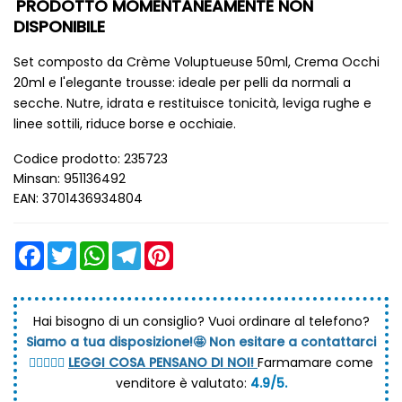
PRODOTTO MOMENTANEAMENTE NON
DISPONIBILE
Set composto da Crème Voluptueuse 50ml, Crema Occhi
20ml e l'elegante trousse: ideale per pelli da normali a
secche. Nutre, idrata e restituisce tonicità, leviga rughe e
linee sottili, riduce borse e occhiaie.
Codice prodotto: 235723
Minsan: 951136492
EAN: 3701436934804
Facebook
Twitter
WhatsApp
Telegram
Pinterest
Hai bisogno di un consiglio?
Vuoi ordinare al telefono?
Siamo a tua disposizione!🤩 Non esitare a contattarci
💆🏼‍♀️👩‍⚕️
LEGGI COSA PENSANO DI NOI!
Farmamare come
venditore è valutato:
4.9/5.